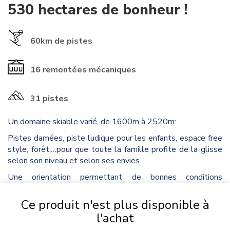
530 hectares de bonheur !
60km
de pistes
16
remontées mécaniques
31 pistes
Un domaine skiable varié, de 1600m à 2520m:
Pistes damées, piste ludique pour les enfants, espace free
style, forêt,…pour que toute la famille profite de la glisse
selon son niveau et selon ses envies.
Une orientation permettant de bonnes conditions
d'enneigement alliées à l'utilisation de la neige de culture
assure un ski de qualité pendant toute la saison.
Ce produit n'est plus disponible à
l'achat
Et pas d'attente aux pieds des remontées mécaniques !